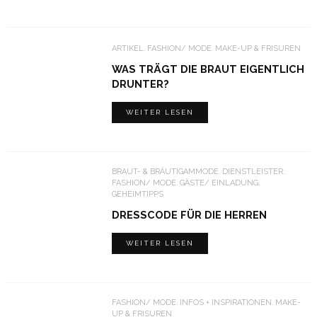
ARTIKEL
FASHION/ MODE
MAKE-UP & FRISUREN
WAS TRÄGT DIE BRAUT EIGENTLICH
DRUNTER?
WEITER LESEN
BRAUT- & BRÄUTIGAMMODE
DIENSTLEISTER
FASHION/ MODE
GÄSTE/ EINLADUNG
GEHEIMTIPPS
DRESSCODE FÜR DIE HERREN
WEITER LESEN
FASHION/ MODE
INFOS + INSPIRATIONEN
MAKE-
UP & FRISUREN