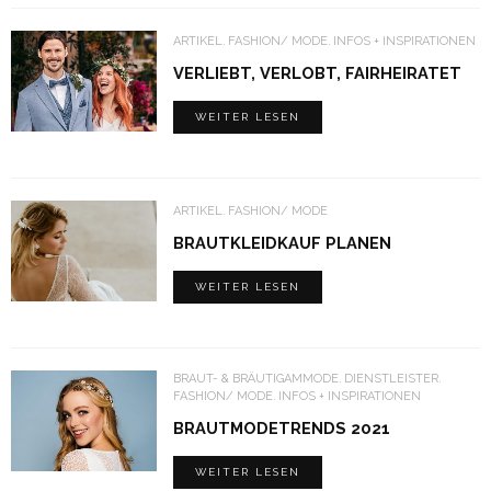
ARTIKEL
FASHION/ MODE
INFOS + INSPIRATIONEN
VERLIEBT, VERLOBT, FAIRHEIRATET
WEITER LESEN
ARTIKEL
FASHION/ MODE
BRAUTKLEIDKAUF PLANEN
WEITER LESEN
BRAUT- & BRÄUTIGAMMODE
DIENSTLEISTER
FASHION/ MODE
INFOS + INSPIRATIONEN
BRAUTMODETRENDS 2021
WEITER LESEN