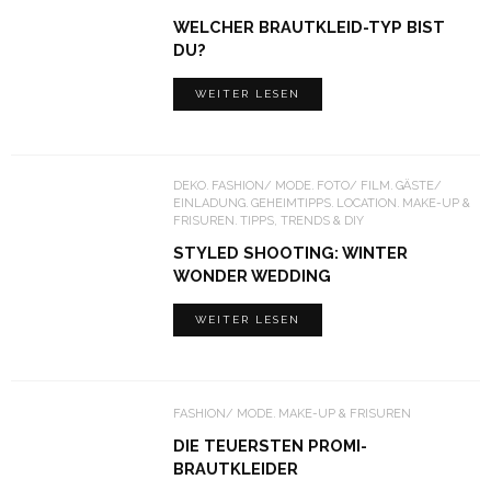
WELCHER BRAUTKLEID-TYP BIST
DU?
WEITER LESEN
DEKO
FASHION/ MODE
FOTO/ FILM
GÄSTE/
EINLADUNG
GEHEIMTIPPS
LOCATION
MAKE-UP &
FRISUREN
TIPPS, TRENDS & DIY
STYLED SHOOTING: WINTER
WONDER WEDDING
WEITER LESEN
FASHION/ MODE
MAKE-UP & FRISUREN
DIE TEUERSTEN PROMI-
BRAUTKLEIDER