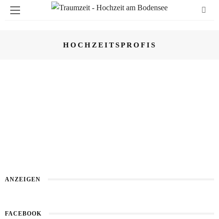
HOCHZEITSPROFIS
ARCHIV
HOCHZEITSMESSEN
„JA, ICH WILL“: EINDRÜCKE DER
HOCHZEITMESSE
WEITER LESEN
ANZEIGEN
FACEBOOK