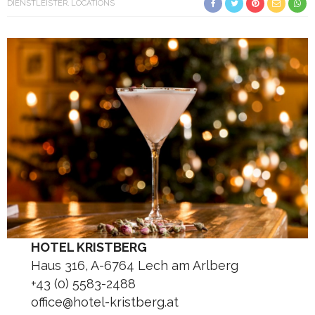
DIENSTLEISTER
LOCATIONS
HOTEL KRISTBERG
Haus 316, A-6764 Lech am Arlberg
+43 (0) 5583-2488
office@hotel-kristberg.at